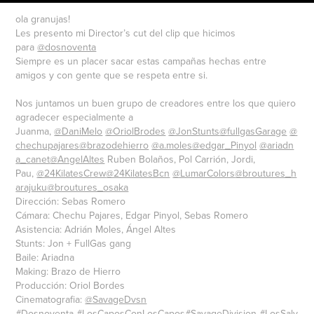
ola granujas!
Les presento mi Director’s cut del clip que hicimos
para
@dosnoventa
Siempre es un placer sacar estas campañas hechas entre
amigos y con gente que se respeta entre si.
Nos juntamos un buen grupo de creadores entre los que quiero
agradecer especialmente a
Juanma,
@DaniMelo
@OriolBrodes
@JonStunts
@fullgasGarage
@
chechupajares
@brazodehierro
@a.moles
@edgar_Pinyol
@ariadn
a_canet
@AngelAltes
Ruben Bolaños, Pol Carrión, Jordi,
Pau,
@24KilatesCrew
@24KilatesBcn
@LumarColors
@broutures_h
arajuku
@broutures_osaka
Dirección: Sebas Romero
Cámara: Chechu Pajares, Edgar Pinyol, Sebas Romero
Asistencia: Adrián Moles, Ángel Altes
Stunts: Jon + FullGas gang
Baile: Ariadna
Making: Brazo de Hierro
Producción: Oriol Bordes
Cinematografia:
@SavageDvsn
#Dosnoventa
#LosCaposConLosCapos
#SavageDivision
#LosSalv